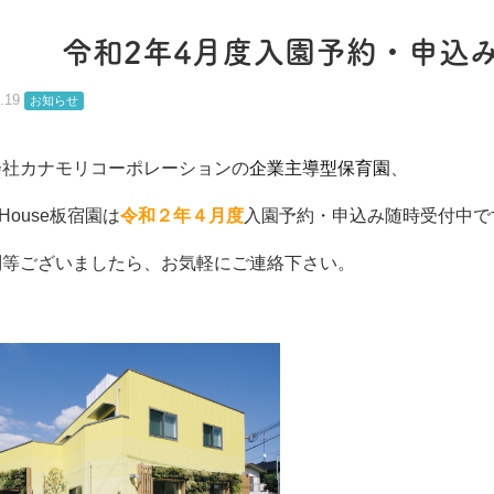
令和2年4月度入園予約・申込
.19
お知らせ
会社カナモリコーポレーションの
企業主導型保育園
、
nHouse板宿園は
令和２年４月度
入園予約・申込み随時受付中で
問等ございましたら、お気軽にご連絡下さい。