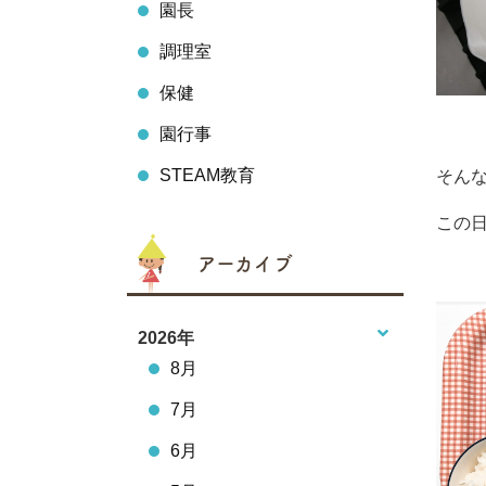
園長
調理室
保健
園行事
STEAM教育
そん
この
アーカイブ
2026年
8月
7月
6月