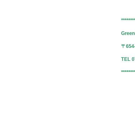
*******
Gree
〒65
TEL 0
*******