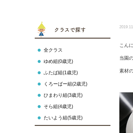
2019.11
クラスで探す
こん
全クラス
当園
ゆめ組(0歳児)
素材
ふたば組(1歳児)
くろーばー組(2歳児)
ひまわり組(3歳児)
そら組(4歳児)
たいよう組(5歳児)