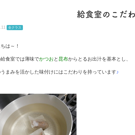
給食室のこだ
.11
全クラス
にちは～！
の給食室では薄味で
かつお
と
昆布
からとるお出汁を基本とし、
のうまみを活かした味付けにはこだわりを持っています
♪