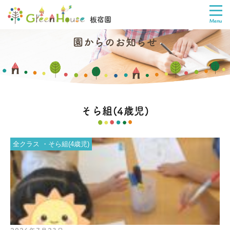
板宿園
園からのお知らせ
そら組(4歳児)
全クラス
そら組(4歳児)