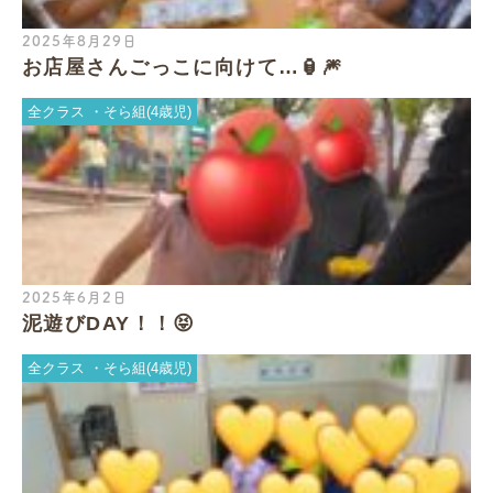
2025年8月29日
お店屋さんごっこに向けて…🏮🎆
全クラス
そら組(4歳児)
2025年6月2日
泥遊びDAY！！😝
全クラス
そら組(4歳児)