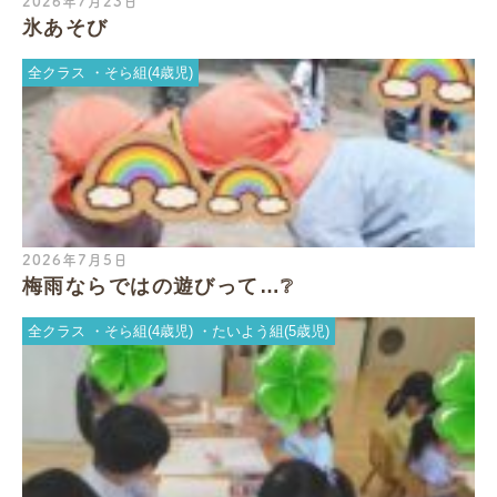
2026年7月23日
氷あそび
全クラス
そら組(4歳児)
2026年7月5日
梅雨ならではの遊びって…❔
全クラス
そら組(4歳児)
たいよう組(5歳児)