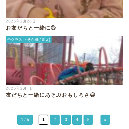
2025年2月26日
お友だちと一緒に😄
全クラス
そら組(4歳児)
2025年2月1日
友だちと一緒にあそぶおもしろさ😀
1 / 5
1
2
3
4
5
»