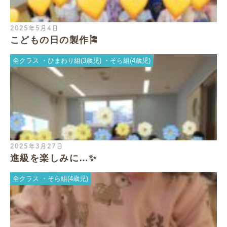
2025年5月4日
こどもの日の製作🎏
全クラス
ひまわり組(3歳児)
そら組(4歳児)
2025年3月27日
進級を楽しみに…✨
全クラス
そら組(4歳児)