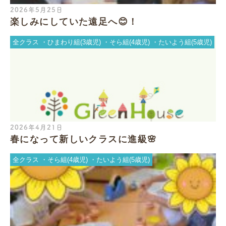
2026年5月25日
楽しみにしていた遠足へ😊！
全クラス
ひまわり組(3歳児)
そら組(4歳児)
たいよう組(5歳児)
2026年4月21日
春になって新しいクラスに進級🌸
全クラス
そら組(4歳児)
たいよう組(5歳児)