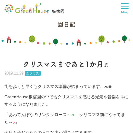
板宿園
園日記
クリスマスまであと1か月♬
2019.11.29
全クラス
街を歩くと早くもクリスマス準備が始まっています。⛪️🎄
GreenHouse板宿園の中でもクリスマスを感じる光景や音楽を耳に
するようになりました。
「あわてんぼうのサンタクロース～
♬
クリスマス前にやってき
た～
♪
」
今日も子どもたちの元気な声が聞こえてきます。