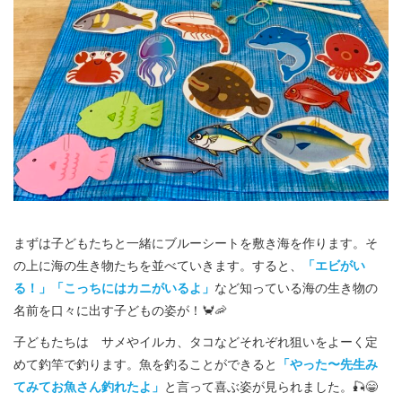
まずは子どもたちと一緒にブルーシートを敷き海を作ります。そ
の上に海の生き物たちを並べていきます。すると、
「エビがい
る！」「こっちにはカニがいるよ」
など知っている海の生き物の
名前を口々に出す子どもの姿が！🦀🦐
子どもたちは サメやイルカ、タコなどそれぞれ狙いをよーく定
めて釣竿で釣ります。魚を釣ることができると
「やった〜先生み
てみてお魚さん釣れたよ」
と言って喜ぶ姿が見られました。🎣😁