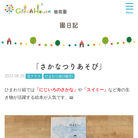
板宿園
園日記
「さかなつりあそび」
2022.08.29
全クラス
ひまわり組(3歳児)
ひまわり組では
「にじいろのさかな」
や
「スイミー」
など海の生
き物が活躍する絵本が人気です。📖