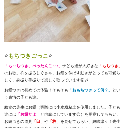
⭐
もちつきごっこ
⭐
「も～ちつき、ぺったんこ～♪」
子ども達が大好きな
「もちつき」
のお歌。杵を振るしぐさや、お餅を伸ばす動きがとっても可愛ら
しく、身振り手振りで楽しく歌っています😛🎶
お餅つきは初めての体験！そもそも
「おもちつきって何？」
とい
う表情の子ども達。
給食の先生にお餅（実際には小麦粉粘土を使用しました。子ども
達には
「お餅だよ」
と内緒にしています😉）を用意してもらい、
お餅つきの道具
「臼」
や
「杵」
を見せてもらい、興味津々！先生