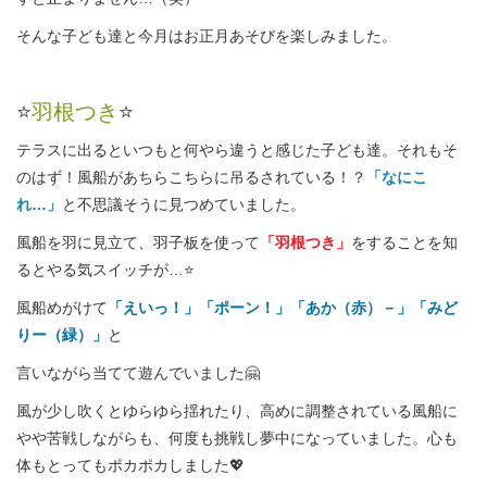
そんな子ども達と今月はお正月あそびを楽しみました。
⭐
羽根つき
⭐
テラスに出るといつもと何やら違うと感じた子ども達。それもそ
のはず！風船があちらこちらに吊るされている！？
「なにこ
れ…」
と不思議そうに見つめていました。
風船を羽に見立て、羽子板を使って
「羽根つき」
をすることを知
るとやる気スイッチが…⭐
風船めがけて
「えいっ！」「ポーン！」「あか（赤）－」「みど
りー（緑）」
と
言いながら当てて遊んでいました🤗
風が少し吹くとゆらゆら揺れたり、高めに調整されている風船に
やや苦戦しながらも、何度も挑戦し夢中になっていました。心も
体もとってもポカポカしました💖