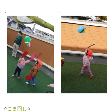
⭐
こま回し
⭐