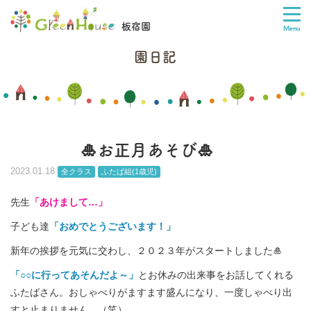
板宿園
園日記
🎍お正月あそび🎍
2023.01.18
全クラス
ふたば組(1歳児)
先生
「あけまして…」
子ども達
「おめでとうございます！」
新年の挨拶を元気に交わし、２０２３年がスタートしました🎍
「○○に行ってあそんだよ～」
とお休みの出来事をお話してくれる
ふたばさん。おしゃべりがますます盛んになり、一度しゃべり出
すと止まりません…（笑）