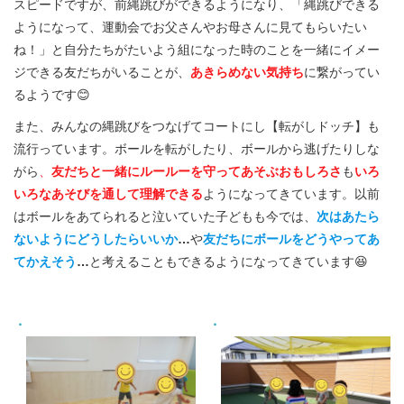
スピードですが、前縄跳びができるようになり、「縄跳びできる
ようになって、運動会でお父さんやお母さんに見てもらいたい
ね！」と自分たちがたいよう組になった時のことを一緒にイメー
ジできる友だちがいることが、
あきらめない気持ち
に繋がってい
るようです😊
また、みんなの縄跳びをつなげてコートにし【転がしドッチ】も
流行っています。ボールを転がしたり、ボールから逃げたりしな
がら
、
友だちと一緒にルールーを守ってあそぶおもしろさ
も
いろ
いろなあそびを通して理解できる
ようになってきています。以前
はボールをあてられると泣いていた子どもも今では、
次はあたら
ないようにどうしたらいいか
…
や
友だちにボールをどうやってあ
てかえそう
…
と考えることもできるようになってきています😆