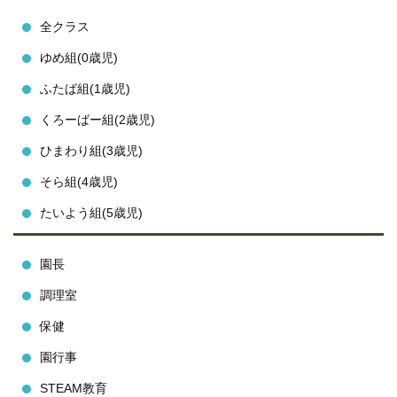
全クラス
ゆめ組(0歳児)
ふたば組(1歳児)
くろーばー組(2歳児)
ひまわり組(3歳児)
そら組(4歳児)
たいよう組(5歳児)
園長
調理室
保健
園行事
STEAM教育