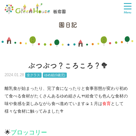
板宿園
園日記
ぶつぶつ？ころころ？🥦
2024.01.28
全クラス
ゆめ組(0歳児)
離乳食が始まったり、完了食になったりと食事形態が変わり初め
て食べる食材がたくさんあるゆめ組さん🍴給食でも色んな食材の
味や食感を楽しみながら食べ進めています🍙１月は
食育
として
様々な食材に触ってみました🥦
🌟
ブロッコリー