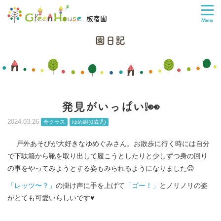
板宿園
園日記
発見がいっぱい❕👀
2024.03.26
全クラス
ゆめ組(0歳児)
戸外あそびが大好きなゆめぐみさん。お散歩に行く時には自分
で下駄箱から靴を取り出して履こうとしたりと少しずつ身の回り
の事をやってみようとする姿もみられるようになりました😊
「レッツ〜？」
の掛け声に手を上げて
「ゴー！」
とノリノリの姿
がとても可愛いらしいです♥️