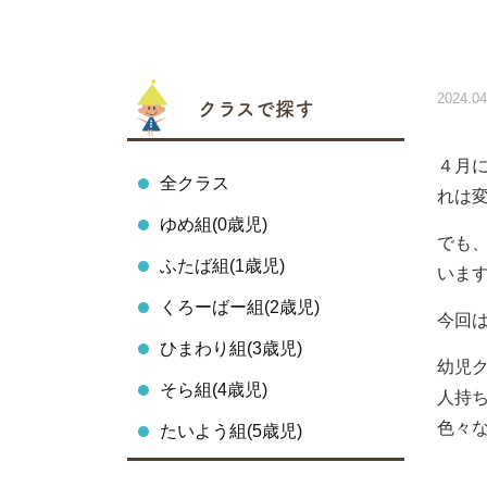
2024.04
クラスで探す
４月
全クラス
れは
ゆめ組(0歳児)
でも
ふたば組(1歳児)
います
くろーばー組(2歳児)
今回
ひまわり組(3歳児)
幼児
そら組(4歳児)
人持
色々
たいよう組(5歳児)