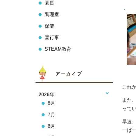
園長
調理室
保健
園行事
STEAM教育
アーカイブ
これ
2026年
また
8月
って
7月
早速
6月
ーば