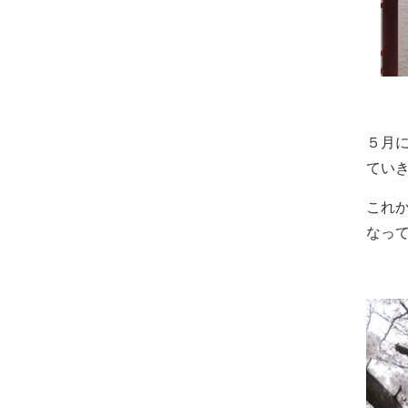
５月
ていき
これ
なって