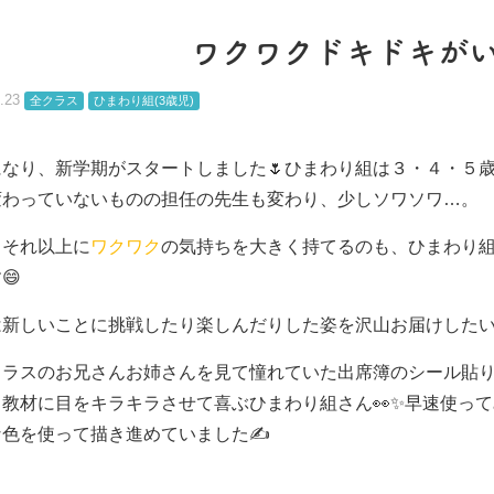
ワクワクドキドキが
.23
全クラス
ひまわり組(3歳児)
になり、新学期がスタートしました🌷ひまわり組は３・４・５
変わっていないものの担任の先生も変わり、少しソワソワ…。
、それ以上に
ワクワク
の気持ちを大きく持てるのも、ひまわり
😄
は新しいことに挑戦したり楽しんだりした姿を沢山お届けした
クラスのお兄さんお姉さんを見て憧れていた出席簿のシール貼
ち教材に目をキラキラさせて喜ぶひまわり組さん👀✨早速使っ
な色を使って描き進めていました✍