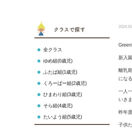
2024.05
クラスで探す
Gre
全クラス
新入
ゆめ組(0歳児)
離乳
ふたば組(1歳児)
にな
くろーばー組(2歳児)
一人
ひまわり組(3歳児)
いき
そら組(4歳児)
昨年度
たいよう組(5歳児)
子供