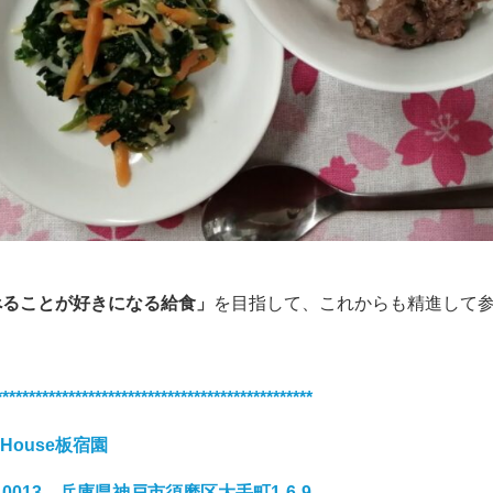
べることが好きになる給食」
を目指して、これからも精進して
************************************************
nHouse板宿園
4-0013 兵庫県神戸市須磨区大手町1-6-9