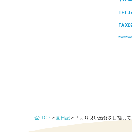
TEL07
FAX07
*******
TOP
>
園日記
>
「より良い給食を目指して