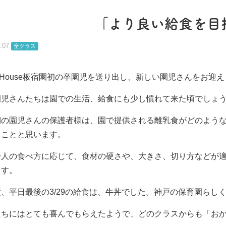
「より良い給食を目
.07
全クラス
enHouse板宿園初の卒園児を送り出し、新しい園児さんをお
園児さんたちは園での生活、給食にも少し慣れて来た頃でしょ
期の園児さんの保護者様は、園で提供される離乳食がどのよう
ることと思います。
一人の食べ方に応じて、食材の硬さや、大きさ、切り方などが
ます。
、平日最後の3/29の給食は、牛丼でした。神戸の保育園らし
たちにはとても喜んでもらえたようで、どのクラスからも「お