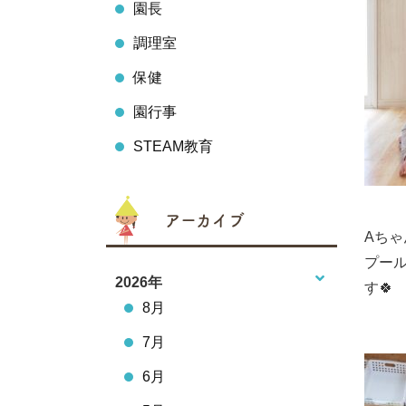
園長
調理室
保健
園行事
STEAM教育
アーカイブ
Aち
プー
2026年
す🍀
8月
7月
6月