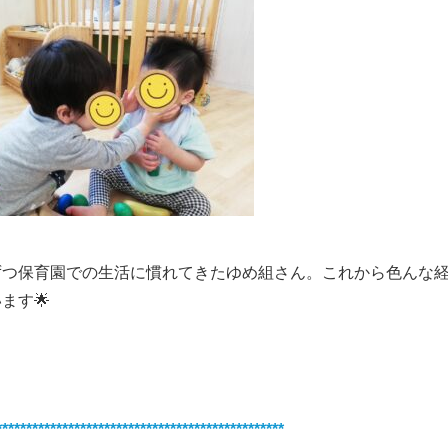
ずつ保育園での生活に慣れてきたゆめ組さん。これから色んな
ます🌟
************************************************