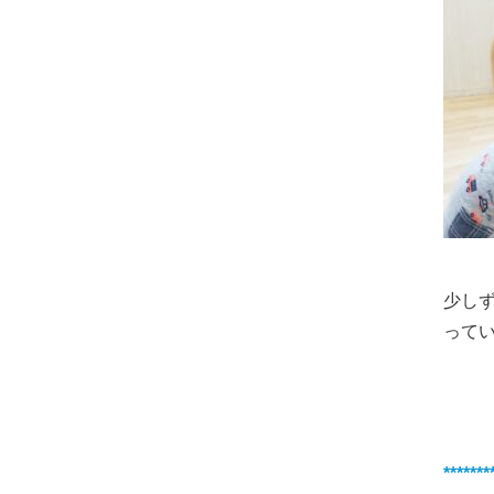
少し
ってい
*******