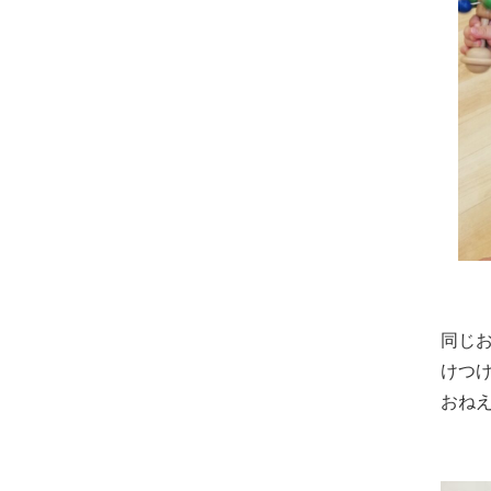
同じ
けつ
おね