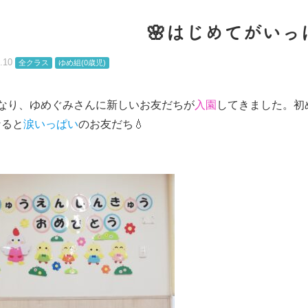
🌸はじめてがいっ
.10
全クラス
ゆめ組(0歳児)
になり、ゆめぐみさんに新しいお友だちが
入園
してきました。初
なると
涙いっぱい
のお友だち💧