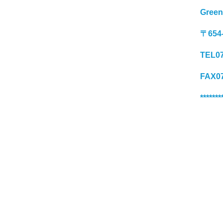
Gree
〒65
TEL07
FAX07
*******