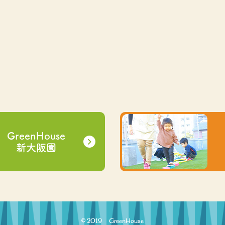
GreenHouse
新大阪園
© 2019 GreenHouse