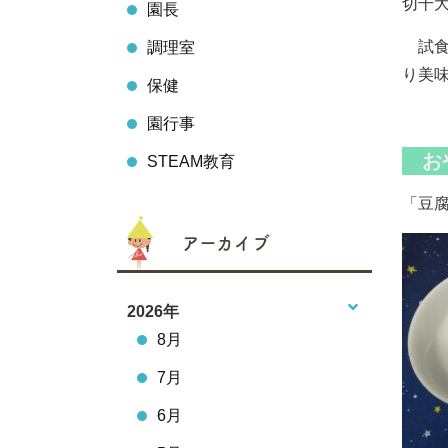
切干
園長
試食
調理室
り美
保健
園行事
お
STEAM教育
「
アーカイブ
2026年
8月
7月
6月