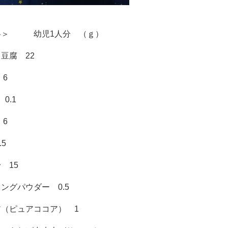
料＞ 幼児1人分 （ｇ）
豆腐 22
6
0.1
6
.5
 15
ングパウダー 0.5
ア（ピュアココア） 1