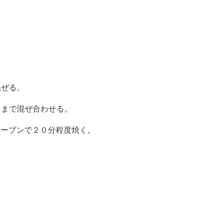
。
混ぜる。
るまで混ぜ合わせる。
オーブンで２０分程度焼く。