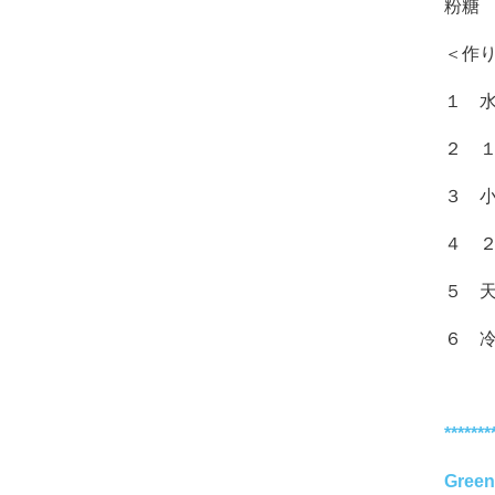
粉糖
＜作
１ 
２ 
３ 
４ 
５ 
６ 
*******
Gree