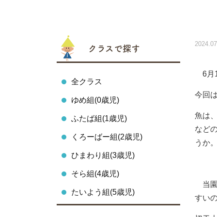
2024.07
クラスで探す
6月
全クラス
今回
ゆめ組(0歳児)
魚は
ふたば組(1歳児)
など
くろーばー組(2歳児)
うか
ひまわり組(3歳児)
そら組(4歳児)
当園
たいよう組(5歳児)
すい