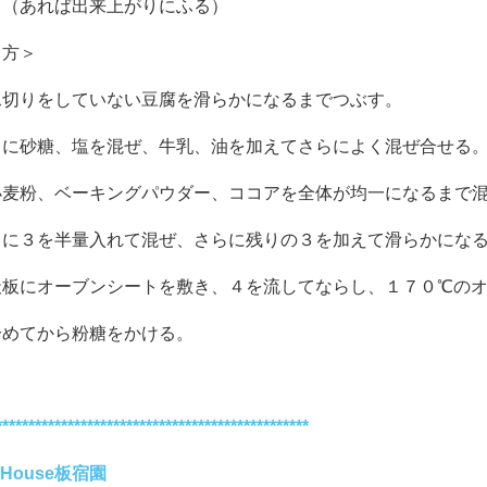
 （あれば出来上がりにふる）
り方＞
水切りをしていない豆腐を滑らかになるまでつぶす。
１に砂糖、塩を混ぜ、牛乳、油を加えてさらによく混ぜ合せる
小麦粉、ベーキングパウダー、ココアを全体が均一になるまで
２に３を半量入れて混ぜ、さらに残りの３を加えて滑らかにな
天板にオーブンシートを敷き、４を流してならし、１７０℃の
冷めてから粉糖をかける。
************************************************
nHouse板宿園