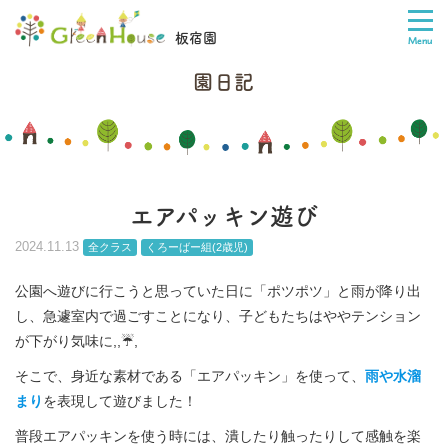
板宿園
園日記
エアパッキン遊び
2024.11.13
全クラス
くろーばー組(2歳児)
公園へ遊びに行こうと思っていた日に「ポツポツ」と雨が降り出
し、急遽室内で過ごすことになり、子どもたちはややテンション
が下がり気味に,,☔,
そこで、身近な素材である「エアパッキン」を使って、
雨や水溜
まり
を表現して遊びました！
普段エアパッキンを使う時には、潰したり触ったりして感触を楽