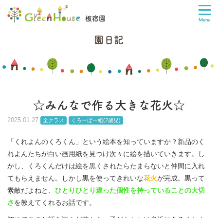
板宿園
園日記
☆みんなで作る大きな花火☆
2025.01.27
全クラス
くろーばー組(2歳児)
「くれよんのくろくん」という絵本を知っていますか？新品のく
れよんたちが白い画用紙を見つけ次々に絵を描いていきます。し
かし、くろくんだけは絵を黒くされたらたまらないと仲間に入れ
てもらえません。しかし黒を使ってきれいな
花火
が完成。黒って
素敵だよねと、
ひとりひとり違った個性を持っていることの大切
さ
を教えてくれるお話です。