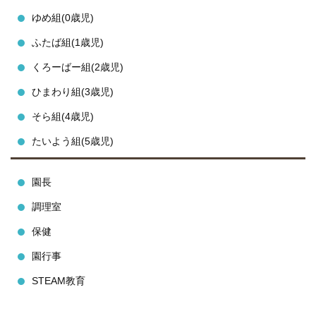
ゆめ組(0歳児)
ふたば組(1歳児)
くろーばー組(2歳児)
ひまわり組(3歳児)
そら組(4歳児)
たいよう組(5歳児)
園長
調理室
保健
園行事
STEAM教育