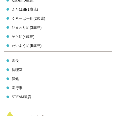
ゆめ組(0歳児)
ふたば組(1歳児)
くろーばー組(2歳児)
ひまわり組(3歳児)
そら組(4歳児)
たいよう組(5歳児)
園長
調理室
保健
園行事
STEAM教育