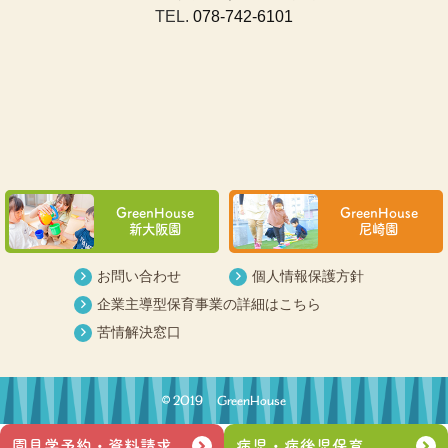
TEL.
078-742-6101
GreenHouse
GreenHouse
新大阪園
尼崎園
お問い合わせ
個人情報保護方針
企業主導型保育事業の詳細はこちら
苦情解決窓口
© 2019 GreenHouse
園見学予約
・資料請求
病児・
病後児保育