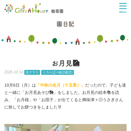
板宿園
園日記
お月見🎑
2025.10.14
全クラス
くろーばー組(2歳児)
10月6日（月）は
「中秋の名月（十五夜）」
だったので、子ども達
と一緒に「お月見あそび🎑」をしました。お月見の絵本📚を読
み、「お月様」や「お団子」が出てくると興味津々🙂うさぎさん
に扮してお餅つきをしました🐰