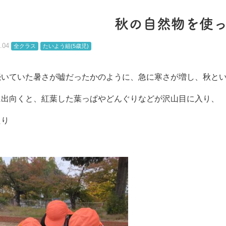
秋の自然物を使っ
.04
全クラス
たいよう組(5歳児)
続いていた暑さが嘘だったかのように、急に寒さが増し、秋と
に出向くと、紅葉した葉っぱやどんぐりなどが沢山目に入り、
たり