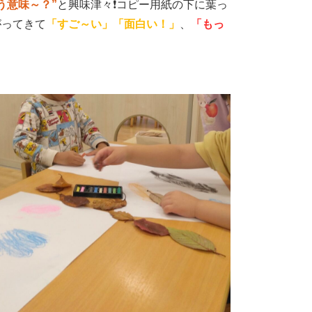
う意味～？”
と興味津々❗コピー用紙の下に葉っ
がってきて
「すご～い」「面白い！」
、
「もっ