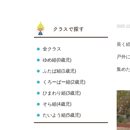
2025.12
クラスで探す
長く
全クラス
戸外
ゆめ組(0歳児)
集め
ふたば組(1歳児)
くろーばー組(2歳児)
ひまわり組(3歳児)
そら組(4歳児)
たいよう組(5歳児)