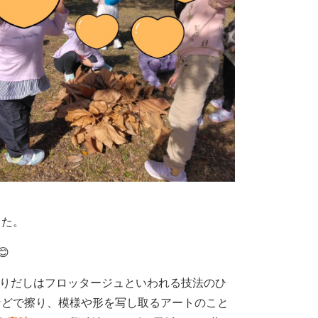
した。

擦りだしはフロッタージュといわれる技法のひ
などで擦り、模様や形を写し取るアートのこと