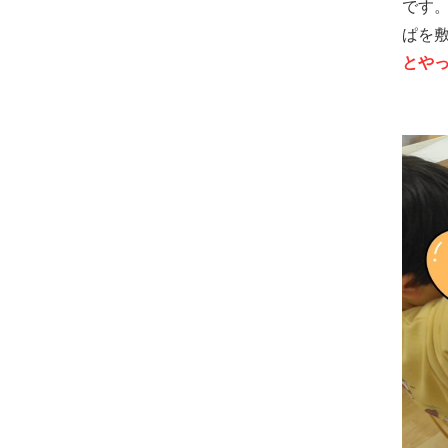
です
ぱを
とや