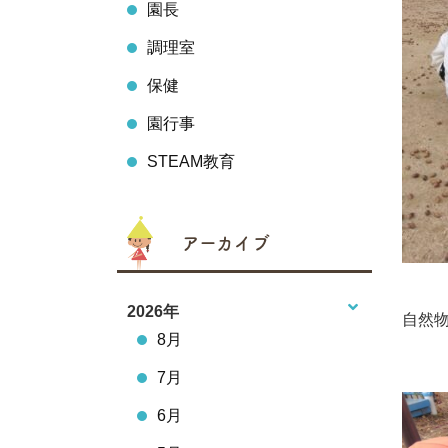
園長
調理室
保健
園行事
STEAM教育
アーカイブ
2026年
自然
8月
7月
6月