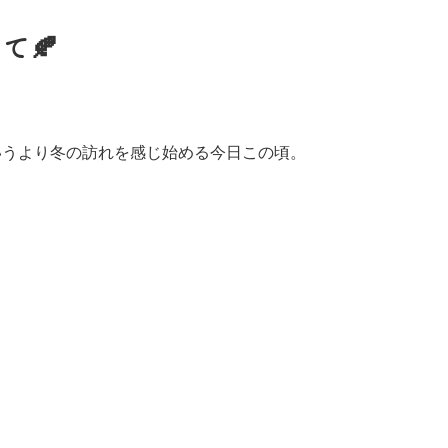
て🍂
いうより冬の訪れを感じ始める今日この頃。