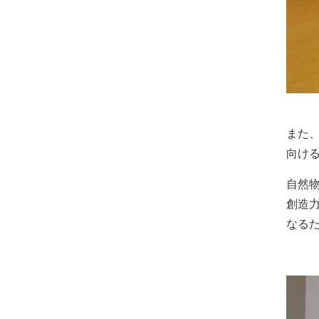
また
向け
自然
創造
なる