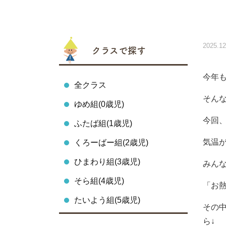
2025.12
クラスで探す
今年
全クラス
そん
ゆめ組(0歳児)
今回
ふたば組(1歳児)
気温
くろーばー組(2歳児)
ひまわり組(3歳児)
みん
そら組(4歳児)
「お
たいよう組(5歳児)
その
ら↓