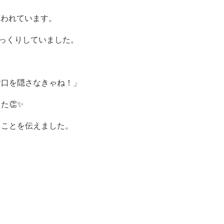
言われています。
っくりしていました。
お口を隠さなきゃね！」
た👏✨
ることを伝えました。