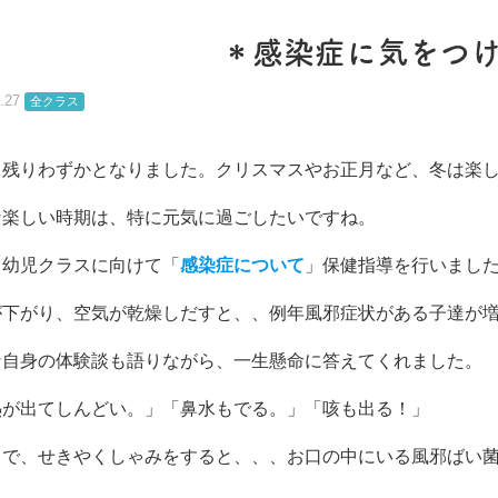
＊感染症に気をつ
.27
全クラス
も残りわずかとなりました。クリスマスやお正月など、冬は楽し
な楽しい時期は、特に元気に過ごしたいですね。
、幼児クラスに向けて「
感染症について
」保健指導を行いまし
が下がり、空気が乾燥しだすと、、例年風邪症状がある子達が増
な自身の体験談も語りながら、一生懸命に答えてくれました。
熱が出てしんどい。」「鼻水もでる。」「咳も出る！」
中で、せきやくしゃみをすると、、、お口の中にいる風邪ばい