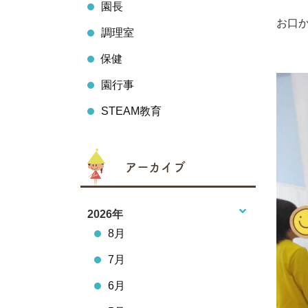
園長
お口
調理室
保健
園行事
STEAM教育
アーカイブ
2026年
8月
7月
6月