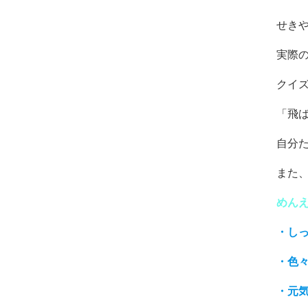
せき
実際
クイ
「飛
自分
また
めん
・し
・色
・元