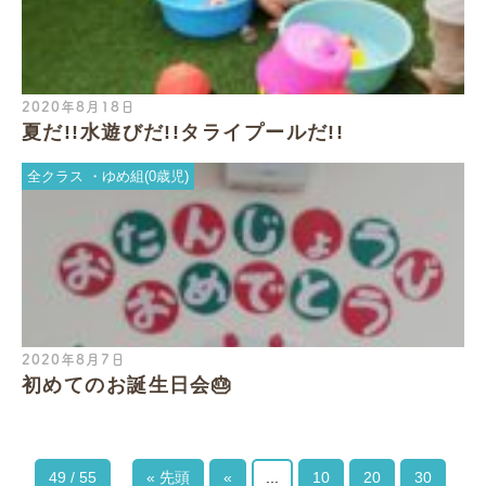
2020年8月18日
夏だ!!水遊びだ!!タライプールだ!!
全クラス
ゆめ組(0歳児)
2020年8月7日
初めてのお誕生日会🎂
49 / 55
« 先頭
«
...
10
20
30